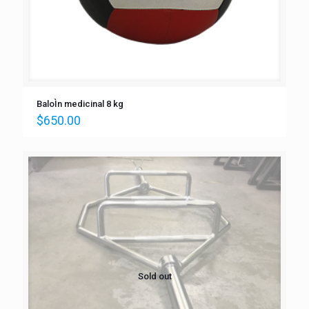
BaloÌn medicinal 8 kg
$
650.00
Sold out