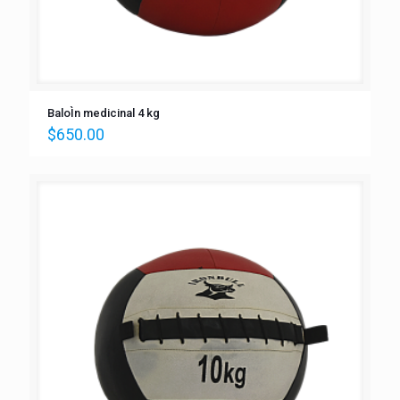
BaloÌn medicinal 4 kg
$
650.00