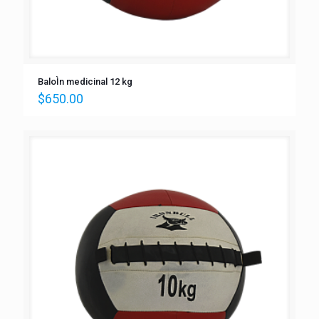
BaloÌn medicinal 12 kg
$
650.00