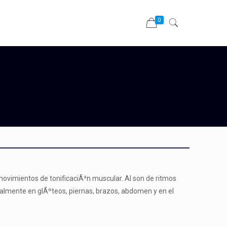
0
ovimientos de tonificaciÃ³n muscular. Al son de ritmos
ipalmente en glÃºteos, piernas, brazos, abdomen y en el