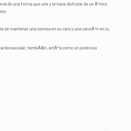
ral de una forma que une y te hace disfrutar de un Ãºnico
ess.
ta de mantener una sonrisa en su cara y una canciÃ³n en tu
 y cardiovascular; tambiÃ©n, actÃºa como un poderoso