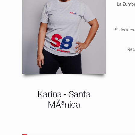
La Zumba 
Si decides
Rec
Karina - Santa
MÃ³nica