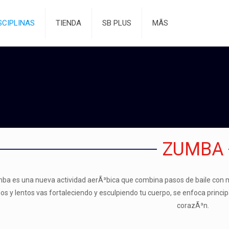
SCIPLINAS
TIENDA
SB PLUS
MÃS
ZUMBA
ba es una nueva actividad aerÃ³bica que combina pasos de baile con m
dos y lentos vas fortaleciendo y esculpiendo tu cuerpo, se enfoca princ
corazÃ³n.