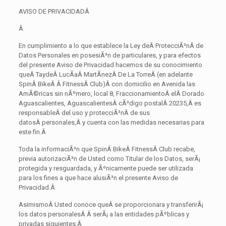
AVISO DE PRIVACIDAD
Â
Â
En cumplimiento a lo que establece la Ley deÂ ProtecciÃ³nÂ de
Datos Personales en posesiÃ³n de particulares, y para efectos
del presente Aviso de Privacidad hacemos de su conocimiento
queÂ TaydeÂ LucÃ­aÂ MartÃ­nezÂ De La TorreÂ (en adelante
SpinÂ BikeÂ Â FitnessÂ Club)Â con domicilio en Avenida las
AmÃ©ricas sin nÃºmero, local 8, FraccionamientoÂ elÂ Dorado
Aguascalientes, AguascalientesÂ cÃ³digo postalÂ 20235,Â es
responsableÂ del uso y protecciÃ³nÂ de sus
datosÂ personales,Â y cuenta con las medidas necesarias para
este fin.
Â
Toda la informaciÃ³n que SpinÂ BikeÂ FitnessÂ Club recabe,
previa autorizaciÃ³n de Usted como Titular de los Datos, serÃ¡
protegida y resguardada, y Ãºnicamente puede ser utilizada
para los fines a que hace alusiÃ³n el presente Aviso de
Privacidad.
Â
AsimismoÂ Usted conoce queÂ se proporcionara y transferirÃ¡
los datos personalesÂ Â serÃ¡ a las entidades pÃºblicas y
privadas siguientes:
Â