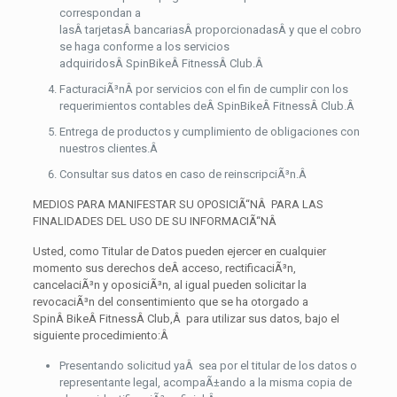
correspondan a
lasÂ tarjetasÂ bancariasÂ proporcionadasÂ y que el cobro
se haga conforme a los servicios
adquiridosÂ SpinBikeÂ FitnessÂ Club.
Â
FacturaciÃ³nÂ por servicios con el fin de cumplir con los
requerimientos contables deÂ SpinBikeÂ FitnessÂ Club.
Â
Entrega de productos y cumplimiento de obligaciones con
nuestros clientes.
Â
Consultar sus datos en caso de reinscripciÃ³n.
Â
MEDIOS PARA MANIFESTAR SU OPOSICIÃ“NÂ PARA LAS
FINALIDADES DEL USO DE SU INFORMACIÃ“N
Â
Usted, como Titular de Datos pueden ejercer en cualquier
momento sus derechos deÂ acceso, rectificaciÃ³n,
cancelaciÃ³n y oposiciÃ³n, al igual pueden solicitar la
revocaciÃ³n del consentimiento que se ha otorgado a
SpinÂ BikeÂ FitnessÂ Club,Â para utilizar sus datos, bajo el
siguiente procedimiento:
Â
Presentando solicitud yaÂ sea por el titular de los datos o
representante legal, acompaÃ±ando a la misma copia de