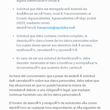
alguna identificaciÃ³n oficial.
Â
Solicitud que debe ser entregada enÂ Avenida las
AmÃ©ricas sin nÃºmero, local 8, Fraccionamiento el
Dorado Aguascalientes, Aguascalientes cÃ³digo postal
20235, mediante correo
electrÃ³nicoÂ
franquicias@spinbike.mx
Â
Solicitud que debe contener, nombre completo, le
descripciÃ³n clara y breve de los datos personales sobre
los cuales desea ejercer sus derechos deÂ Â acceso,
rectificaciÃ³n, cancelaciÃ³n y oposiciÃ³n.
Â
En caso de ser una solicitud de RectificaciÃ³n, debe
describir claramente el dato a modificar y acompaÃ±ar la
documentaciÃ³n que sustente dicho cambio
Â
Se hace del conocimiento que a pesar de existirÂ Â solicitud
deÂ cancelaciÃ³n sobre sus datos personales, debe saber que
hay situaciones en que no puede hacerse la misma de
inmediatoÂ debido a una obligaciÃ³n legal, que implique
continuar haciendo uso de los datos personales.
Â
El horario de atenciÃ³n y recepciÃ³n de solicitudes vÃ­a correo
electrÃ³nico en cualquier hora respondiendo al dÃ­a siguiente de