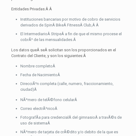
Entidades Privadas:Â
Â
Instituciones bancarias por motivo de cobro de servicios
derivados de SpinÂ BikeÂ FitnessÂ Club,Â
Â
El IntermediarioÂ StripeÂ a fin de que el mismo procese el
cobrÃ³ de las mensualidades.
Â
Los datos queÂ seÂ solicitan son los proporcionados en el
Contrato del Cliente, y son los siguientes:
Â
Nombre completo
Â
Fecha de Nacimiento
Â
DirecciÃ³n completa (calle, numero, fraccionamiento,
ciudad)
Â
NÃºmero de telÃ©fono celular
Â
Correo electrÃ³nico
Â
FotografÃ­a para credencialÂ del gimnasioÂ a travÃ©s de
uso de sistema
Â
NÃºmero de tarjeta de crÃ©dito y/o debito de la que es