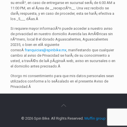
su enviÃ³, en caso de entregarse en sucursal serÃ¡ de 6:00 AM a
11:00 PM, en el Ã¡rea de __recepciÃ³n__. Una vez recibido se
darÃ¡ respuesta, y en caso de proceder, esta se harÃ¡ efectiva a
los _5___ dÃ­as.
Â
Si requiere mayor informaciÃ³n puede acceder a nuestro aviso
de privacidad en nuestro domicilio Avenida las AmÃ©ricas sin
nÃºmero, local 8 el dorado Aguascalientes, Aguascalientes
20235, o bien en elÂ siguiente
correoÂ
franquicias@spinbike.mx
, manifestando que cualquier
cambio al aviso de Privacidad se harÃ¡ de su conocimiento a
usted, a travÃ©s de laÂ pÃ¡ginaÂ web, aviso en sucursales o en
el domicilio antes precisado.
Â
Otorgo mi consentimiento para que mis datos personales sean
utilizados conforme a lo seÃ±alado en el presente Aviso de
Privacidad.
Â
© 2026 Spin Bike. All Rights Reserved.
Muffin group