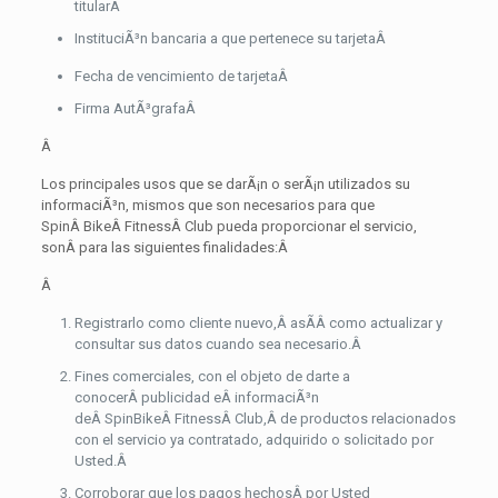
titular
Â
InstituciÃ³n bancaria a que pertenece su tarjeta
Â
Fecha de vencimiento de tarjeta
Â
Firma AutÃ³grafa
Â
Â
Los principales usos que se darÃ¡n o serÃ¡n utilizados su
informaciÃ³n, mismos que son necesarios para que
SpinÂ BikeÂ FitnessÂ Club pueda proporcionar el servicio,
sonÂ para las siguientes finalidades:
Â
Â
Registrarlo como cliente nuevo,Â asÃ­Â como actualizar y
consultar sus datos cuando sea necesario.
Â
Fines comerciales, con el objeto de darte a
conocerÂ publicidad eÂ informaciÃ³n
deÂ SpinBikeÂ FitnessÂ Club,Â de productos relacionados
con el servicio ya contratado, adquirido o solicitado por
Usted.
Â
Corroborar que los pagos hechosÂ por Usted