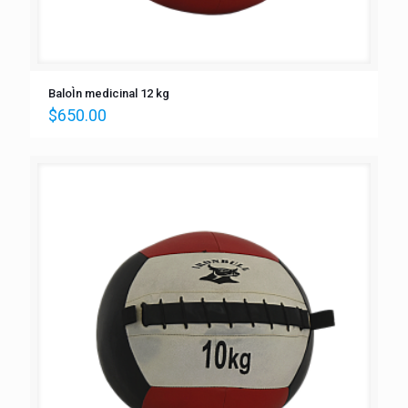
BaloÌn medicinal 12 kg
$
650.00