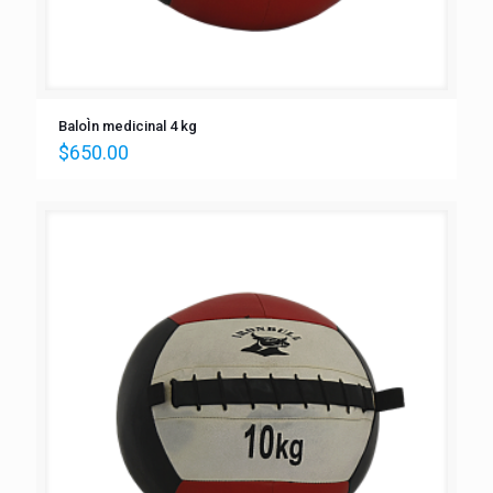
BaloÌn medicinal 4 kg
$
650.00