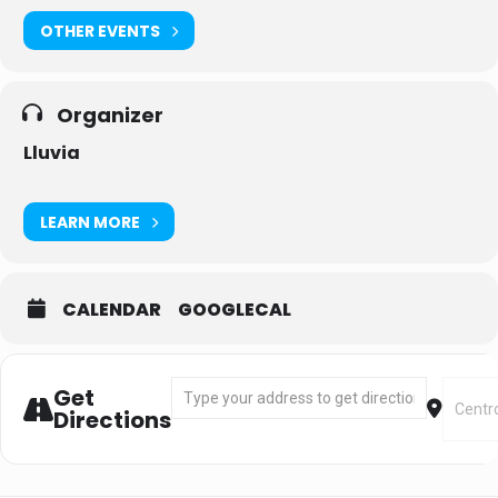
OTHER EVENTS
Organizer
Lluvia
LEARN MORE
CALENDAR
GOOGLECAL
Address - Spinning [dhNxnyHLh]
Destin
Get
Directions