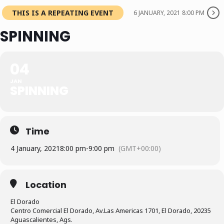
THIS IS A REPEATING EVENT
6 JANUARY, 2021 8:00 PM
SPINNING
04
JAN
SPINNING
Time
4 January, 2021
8:00 pm
-
9:00 pm
(GMT+00:00)
Location
El Dorado
Centro Comercial El Dorado, Av.Las Americas 1701, El Dorado, 20235
Aguascalientes, Ags.