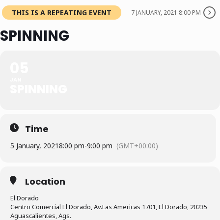
THIS IS A REPEATING EVENT
7 JANUARY, 2021 8:00 PM
SPINNING
05
JAN
SPINNING
Time
5 January, 2021
8:00 pm
-
9:00 pm
(GMT+00:00)
Location
El Dorado
Centro Comercial El Dorado, Av.Las Americas 1701, El Dorado, 20235
Aguascalientes, Ags.