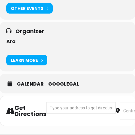
OTHER EVENTS
Organizer
Ara
LEARN MORE
CALENDAR
GOOGLECAL
Address - Spinning [gIIbcacRB]
Destin
Get
Directions