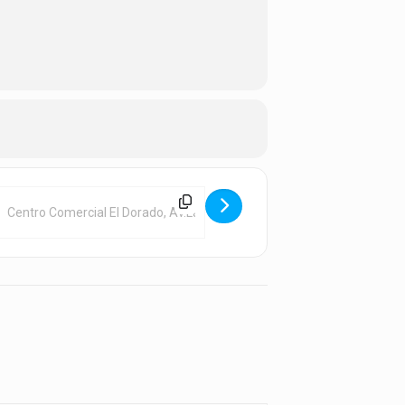
Destination Address - Spinning [ydzTeCWJl]