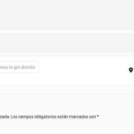
ning [720nkcSi3]
icada.
Los campos obligatorios están marcados con
*