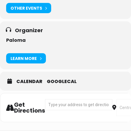
OTHER EVENTS
Organizer
Paloma
LEARN MORE
CALENDAR
GOOGLECAL
Address - Spinning [hJm4LhOxz]
Destin
Get
Directions