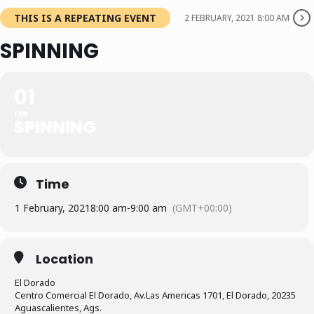
THIS IS A REPEATING EVENT
2 FEBRUARY, 2021 8:00 AM
SPINNING
01
FEB
SPINNING
Time
1 February, 2021
8:00 am
-
9:00 am
(GMT+00:00)
Location
El Dorado
Centro Comercial El Dorado, Av.Las Americas 1701, El Dorado, 20235
Aguascalientes, Ags.