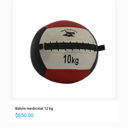
BaloÌn medicinal 12 kg
$
650.00