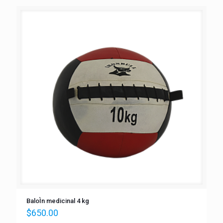
BaloÌn medicinal 4 kg
$
650.00