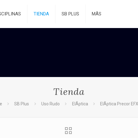
SCIPLINAS
TIENDA
SB PLUS
MÃS
Tienda
e
SB Plus
Uso Rudo
ElÃ­ptica
ElÃ­ptica Precor EF