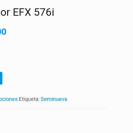
cor EFX 576i
00
ociones
Etiqueta:
Seminueva