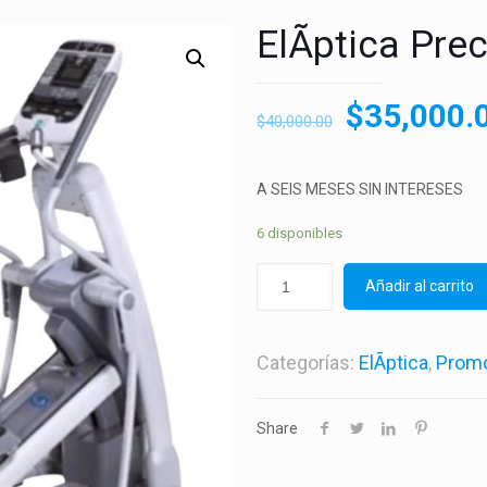
ElÃ­ptica Pre
$
35,000.
$
40,000.00
A SEIS MESES SIN INTERESES
6 disponibles
Añadir al carrito
Categorías:
ElÃ­ptica
,
Prom
Share