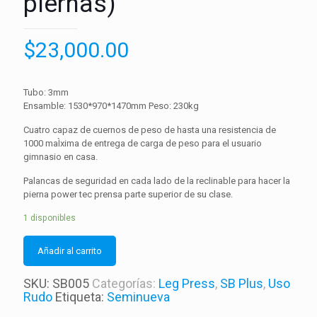
piernas)
$
23,000.00
Tubo: 3mm
Ensamble: 1530*970*1470mm Peso: 230kg
Cuatro capaz de cuernos de peso de hasta una resistencia de
1000 maÌxima de entrega de carga de peso para el usuario
gimnasio en casa.
Palancas de seguridad en cada lado de la reclinable para hacer la
pierna power tec prensa parte superior de su clase.
1 disponibles
Añadir al carrito
SKU:
SB005
Categorías:
Leg Press
,
SB Plus
,
Uso
Rudo
Etiqueta:
Seminueva