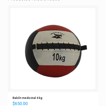
BaloÌn medicinal 4 kg
$
650.00