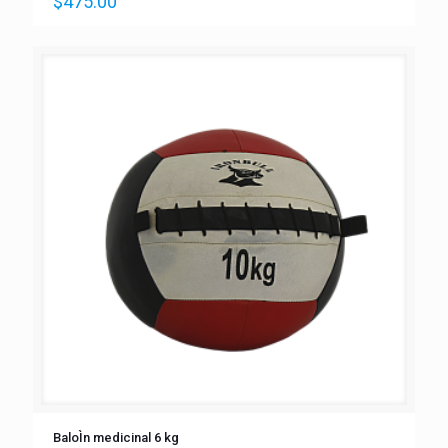
$
475.00
BaloÌn medicinal 6 kg