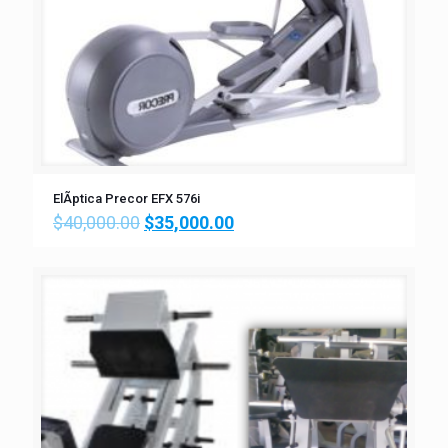
ElÃ­ptica Precor EFX 576i
$
40,000.00
$
35,000.00