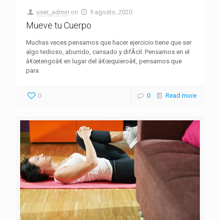
user_admin
on
9 agosto, 2020
Mueve tu Cuerpo
Muchas veces pensamos que hacer ejercicio tiene que ser
algo tedioso, aburrido, cansado y difÃ­cil. Pensamos en el
â€œtengoâ€ en lugar del â€œquieroâ€, pensamos que
para
0
0
Read more