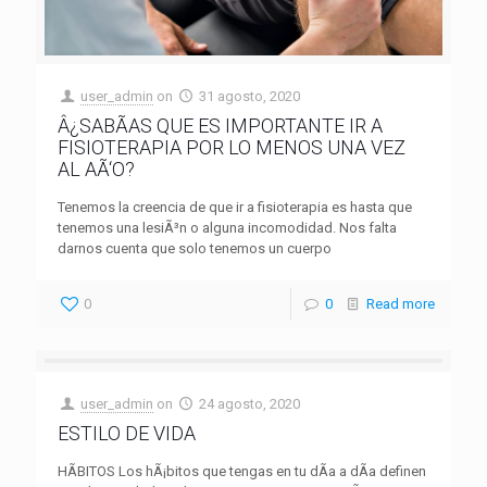
user_admin
on
31 agosto, 2020
Â¿SABÃAS QUE ES IMPORTANTE IR A
FISIOTERAPIA POR LO MENOS UNA VEZ
AL AÃ‘O?
Tenemos la creencia de que ir a fisioterapia es hasta que
tenemos una lesiÃ³n o alguna incomodidad. Nos falta
darnos cuenta que solo tenemos un cuerpo
0
0
Read more
user_admin
on
24 agosto, 2020
ESTILO DE VIDA
HÃBITOS Los hÃ¡bitos que tengas en tu dÃ­a a dÃ­a definen