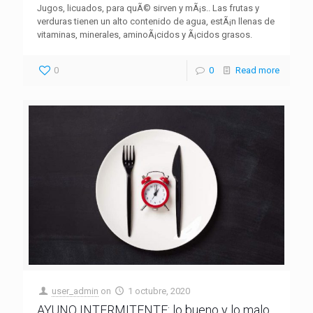
Jugos, licuados, para quÃ© sirven y mÃ¡s.. Las frutas y
verduras tienen un alto contenido de agua, estÃ¡n llenas de
vitaminas, minerales, aminoÃ¡cidos y Ã¡cidos grasos.
0
0
Read more
user_admin
on
1 octubre, 2020
AYUNO INTERMITENTE: lo bueno y lo malo